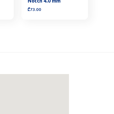
Notch 4.0 mm
₾
73.00