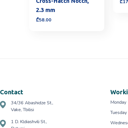
Cross-Hatch Notch,
₾
17
2.3 mm
₾
58.00
Contact
Worki
Monday
34/36 Abashidze St.,
Vake, Tbilisi
Tuesday
1 D. Kldiashvili St.,
Wednes