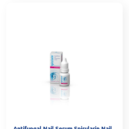
Antifungal Nail Serum Spirularin Nail