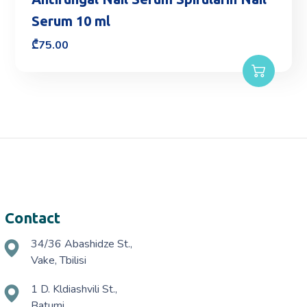
Serum 10 ml
₾
75.00
Contact
34/36 Abashidze St.,
Vake, Tbilisi
1 D. Kldiashvili St.,
Batumi